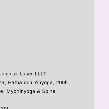
edicinsk Laser LLLT
asa, Hatha och Yinyoga, 200h
ase, MyoYinyoga & Spine
 30h