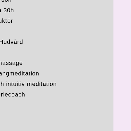
a 30h
uktör
 Hudvård
 massage
angmeditation
 intuitiv meditation
eriecoach