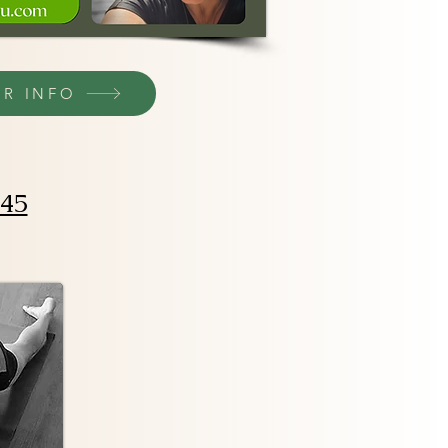
R INFO
.45