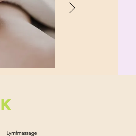
LK
Lymfmassage