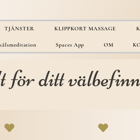
TJÄNSTER
KLIPPKORT MASSAGE
K
kålsmeditation
Spaces App
OM
K
t för ditt välbefin