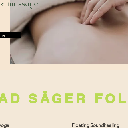
sk massage
 mer
AD SÄGER FO
yoga
Floating Soundhealing