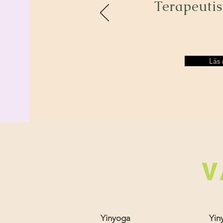
Terapeuti
Läs
V
Yinyoga
Yin