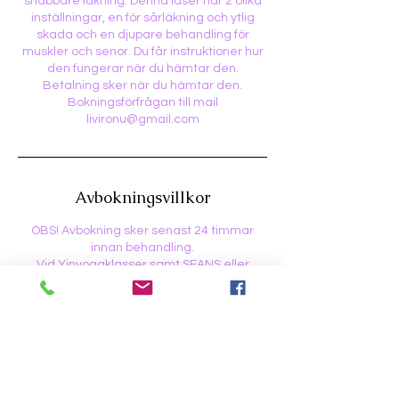
snabbare läkning. Denna laser har 2 olika
inställningar, en för sårläkning och ytlig
skada och en djupare behandling för
muskler och senor. Du får instruktioner hur
den fungerar när du hämtar den.
Betalning sker när du hämtar den.
Bokningsförfrågan till mail
livironu@gmail.com
Avbokningsvillkor
OBS! Avbokning sker senast 24 timmar
innan behandling.
Vid Yinyogaklasser samt SEANS eller
annat evenemang/Event är BOKNINGEN
BINDANDE. Du kan överlåta din plats till
annan.
Vid Event eller Evenemang gäller
förskottsbetalning.