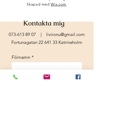
Skapad med
Wix.com
Kontakta mig
073-613 89 07
|
livironu@gmail.com
Fortunagatan
22 641 33
Katrineholm
Förnamn
Efternamn
E-postadress
Meddelande